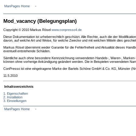
ManPages Home
-
Mod_vacancy (Belegungsplan)
Copyright © 2010 Markus Rösel
www.conpresso4.de
Diese Dokumentation ist urheberrechtlich geschützt. Alle Rechte, auch die der Modifikati
davon, auf welche Art und Weise, für welche Zwecke und mit welchen Mitteln dies geschie
Markus Rösel übernimmt weder Garantie für die Fehlerfreiheit und Aktualität dieses Handb
eventuell entstehende Schäden.
Sämtliche auch ohne besondere Kennzeichnung verwendeten Handels-, Waren-, Marken- u
können ohne vorherige Ankündigung geändert werden. Die in Beispielen verwendeten Name
ConPresso ist eine eingetragene Marke der Bartels Schöne GmbH & Co. KG, Münster (Nr
11.5.2010
Inhaltsverzeichnis
1. Eigenschaften
2. Installation
3. Einstellungen
ManPages Home
-