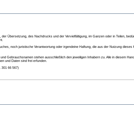
on, der Übersetzung, des Nachdrucks und der Vervielfältigung, im Ganzen oder in Teilen, bed
ht.
uches, noch juristische Verantwortung oder irgendeine Haftung, die aus der Nutzung dieses 
nd Gebrauchsnamen stehen ausschließlich den jeweiligen Inhabern zu. Alle in diesem Han
n und Daten sind frei erfunden.
. 301 66 567)