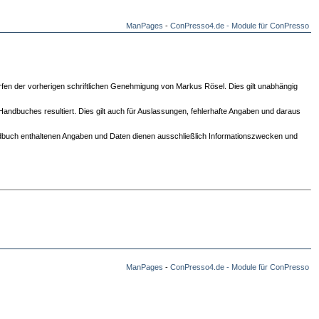
ManPages
-
ConPresso4.de - Module für ConPresso
ürfen der vorherigen schriftlichen Genehmigung von Markus Rösel. Dies gilt unabhängig
Handbuches resultiert. Dies gilt auch für Auslassungen, fehlerhafte Angaben und daraus
dbuch enthaltenen Angaben und Daten dienen ausschließlich Informationszwecken und
ManPages
-
ConPresso4.de - Module für ConPresso